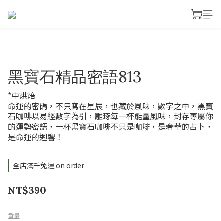
黑寶石精品密語813
*中烘焙
命運的密碼，不只寫在星辰，也藏於風味，數字之中，黑寶
石咖啡以易經數字為引，雕琢每一杯能量風味，封存專屬你
的運勢密語，一杯黑寶石咖啡不只是咖啡，是奢華的占卜，
是命運的迴響！
全店滿千免運 on order
NT$390
重量