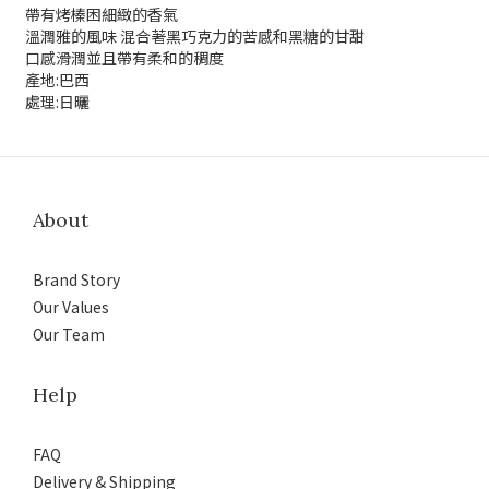
帶有烤榛困細緻的香氣
溫潤雅的風味 混合著黑巧克力的苦感和黑糖的甘甜
口感滑潤並且帶有柔和的稠度
產地:巴西
處理:日曬
About
Brand Story
Our Values
Our Team
Help
FAQ
Delivery & Shipping