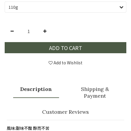
ADD TO CART
Add to Wishlist
Description
Shipping &
Payment
Customer Reviews
風味:甜味不酸 醇而不苦