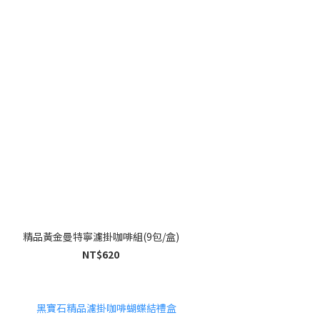
精品黃金曼特寧濾掛咖啡組(9包/盒)
NT$620