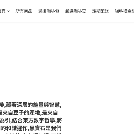
首頁
所有商品
濾掛咖啡包
嚴選咖啡豆
定期配送
咖啡禮盒
啡,藏著深層的能量與智慧,
是來自豆子的產地,是來自
為引,結合東方數字哲學,將
間的和諧運作,黑寶石是我們