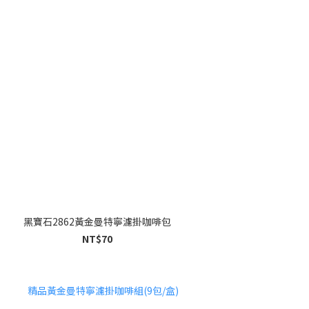
黑寶石2862黃金曼特寧濾掛咖啡包
NT$70