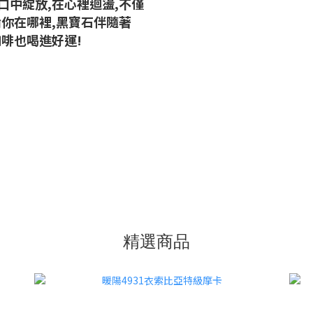
口中綻放,在心裡迴盪,不僅
論你在哪裡,黑寶石伴隨著
咖啡也喝進好運!
精選商品