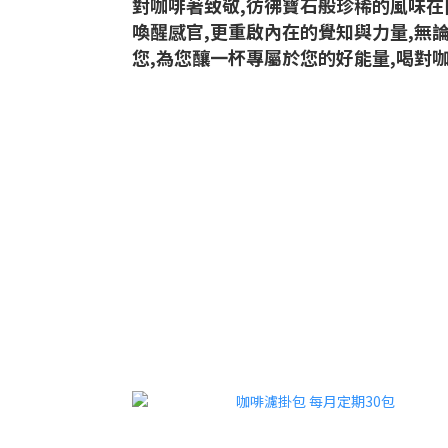
對咖啡著致敬,彷彿寶石般珍稀的風味在
喚醒感官,更重啟內在的覺知與力量,無
您,為您釀一杯專屬於您的好能量,喝對