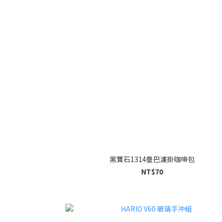
黑寶石1314曼巴濾掛咖啡包
NT$70