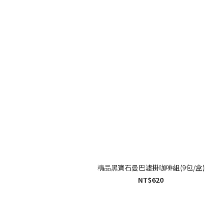
精品黑寶石曼巴濾掛咖啡組(9包/盒)
NT$620