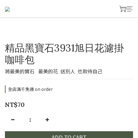
精品黑寶石3931旭日花濾掛
咖啡包
將最美的寶石   最美的花  送別人  也款待自己
全店滿千免運 on order
NT$70
ADD TO CART